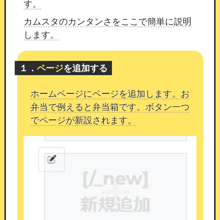
す。
本改修の目的
カムスタのカンタンさをここで簡単に説明
通知の文言と実際の出勤状況を一致させること
します。
で、
会員様が受け取る情報の正確性を高めること
を目的としています。
１．
ページ
を追加する
また、店舗様の営業時間に合わせて通知時刻を調
整できるようにすることで、
会員様にとって適切
ホームページにページを追加します。お
なタイミングでの情報提供が可能となります。
弁当で例えると弁当箱です。ボタン一つ
でページが新設されます。
今後も、安全で運用しやすい機能改善を
継続して
まいります。
引き続きカムスタをよろしくお願い
いたします。
外部からの大量アクセス（ボット）により
障害
サーバーが高負荷状態となり、サイトに接