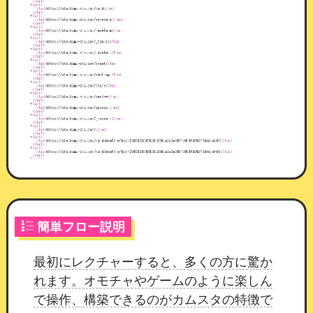
ございません。
通知設定の追加
ページ編集内のマイページコンポーネントの設定
に、
「本日の出勤をお知らせする」の ON / OFF
と、通知時刻の設定を追加いたしました。
通知する / 通知しない
：初期設定は「通知す
る」
通知時刻
：6:00 〜 20:00 より選択（初期設定
7:00）
簡単フロー説明
これまでどおりの通知で問題ない場合、設定の変
更は不要です。
深夜営業などで朝7時の通知が早
最初にレクチャーすると、多くの方に驚か
いと感じられる場合は、通知時刻をご調整くださ
れます。オモチャやゲームのように楽しん
い。
で操作、構築できるのがカムスタの特徴で