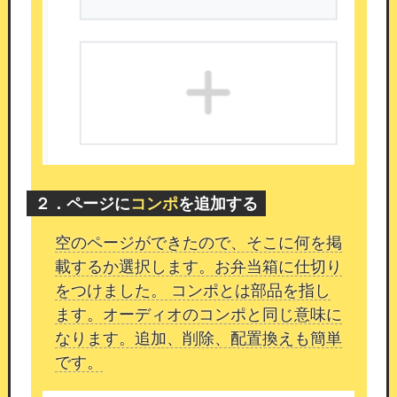
続できない障害
26/03/30 11:47
【障害のお知らせ】
2026年3月30日（月）11時00分頃～11時35分頃
（約35分間）、外部からの大量アクセス（ボッ
ト）によりサーバーが高負荷状態となり、サイト
に接続できない障害が発生しました。
現在は復旧
しております。ご不便をおかけし大変申し訳ござ
２．ページに
コンポ
を追加する
いました。
空のページができたので、そこに何を掲
今後も、安全で運用しやすい機能改善を
継続して
載するか選択します。お弁当箱に仕切り
まいります。
引き続きカムスタをよろしくお願い
をつけました。 コンポとは部品を指し
いたします。
ます。オーディオのコンポと同じ意味に
なります。追加、削除、配置換えも簡単
です。
待望のシンプルWPコンポーネントの追加
機能