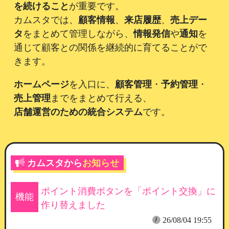
を続けること
が重要です。
カムスタでは、
顧客情報
、
来店履歴
、
売上デー
タ
をまとめて管理しながら、
情報発信
や
通知
を
通じて顧客との関係を継続的に育てることがで
きます。
ホームページ
を入口に、
顧客管理
・
予約管理
・
売上管理
までをまとめて行える、
店舗運営のための統合システム
です。
カムスタから
お知らせ
ポイント消費ボタンを「ポイント交換」に
機能
作り替えました
26/08/04 19:55