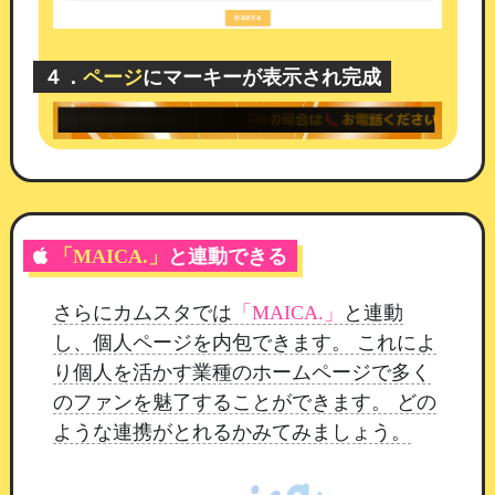
テンツによる集客・情報発信をすぐに始めること
ができます。
４．
ページ
にマーキーが表示され完成
ライターに嬉しい標準機能
記事作成でニーズの高い
ゼブラインマーカー
を標
準装備しています。
テキストに視覚的なアクセン
トをつけることができ、
読みやすく伝わりやすい
記事作りをサポートします。
「MAICA.」
と連動できる
さらにカムスタでは
「MAICA.」
と連動
し、個人ページを内包できます。 これによ
り個人を活かす業種のホームページで多く
のファンを魅了することができます。 どの
ような連携がとれるかみてみましょう。