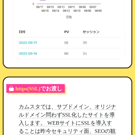
当選履歴が残ります
誰がいつ何に当たったかを管理画面で確認できま
す。
等級と景品名は当選した時点の内容を控えて
いるため、
あとから景品を入れ替えても、過去に
当たった会員の記録は変わりません。
ご利用前にお願いしたいこと
すでに公開中のホームページでは、マイページの
設定を
一度開いて保存
してください。
保存されて
https(SSL)
でお渡し
いる並び順に新しいブロックが含まれていないた
め、
保存していただくまで表示されません。
ペ
カムスタでは、サブドメイン、オリジナ
ージ編集のマイページから、表示・非表示と並び
ルドメイン問わずSSL化したサイトを導
順を設定できます。
入します。 WEBサイトにSSLを導入す
今後も、安全で運用しやすい機能改善を
継続して
ることは昨今セキュリティ面、SEOの観