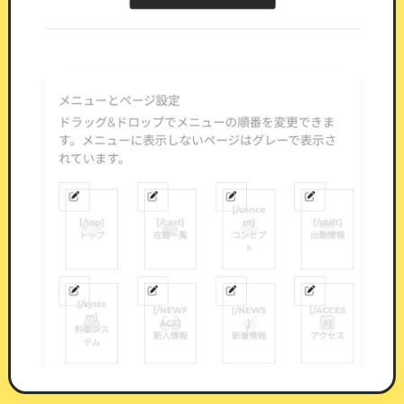
マイページに並ぶポイント消費ボタン
抽選イベント
ポイントを消費して抽選を引ける機能です。
景品
は何段階でも組めます。等級・景品名・当選時の
本文をそれぞれ設定でき、
景品名を伏せて等級だ
けを見せる運用もできます。
1回あたりの消費ポイント
：1回引くのに必要
なポイント
1日の上限回数
：会員ひとりが1日に引ける回
数
期間中の上限回数
：会員ひとりが期間を通し
て引ける回数
受付期間
：開始・終了の日時。空欄にすれば
その側は制限なし
公開状態
：景品を組み終えてから公開できま