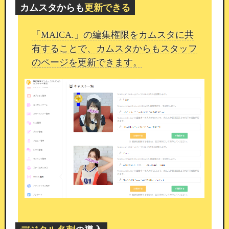
カムスタからも
更新できる
本機能の目的
「MAICA.」の編集権限をカムスタに共
有することで、カムスタからもスタッフ
カムスタのコンポーネントと組み合わせること
のページを更新できます。
で、
ホームページの集客力をさらに高める運用が
可能となります。
記事コンテンツを通じて検索からの新規流入を増
やしながら、
顧客管理・通知・クーポンなどの既
存機能と連携した
一体的な店舗運営をご実現いた
だけます。
今後も、安全で運用しやすい機能改善を
継続して
まいります。
引き続きカムスタをよろしくお願い
いたします。