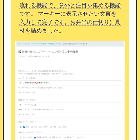
流れる機能で、意外と注目を集める機能
シンプルWPを使ったブログ運営
です。 マーキーに表示させたい文言を
入力して完了です。お弁当の仕切りに具
シンプルWPコンポーネントとは
材を詰めました。
WordPressのように、記事の作成・管理・公開が
できるコンポーネントです。
ブログ、自社メディ
ア、SEO記事、スタッフのブログ型ページ運用な
ど、
さまざまな用途でご活用いただけます。
WordPressとの違い
WordPressは多機能である一方、使いこなすまで
に学習コストがかかります。
本コンポーネントは
「シンプル」の名のとおり、
SEO運用に必要な機
能のみを厳選して実装
しています。
余分な設定や管理の手間を省きながら、
記事コン