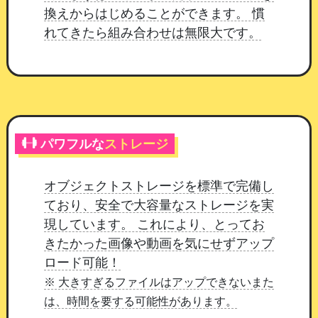
換えからはじめることができます。 慣
れてきたら組み合わせは無限大です。
パワフルな
ストレージ
会員のマイページ。登録したアイテムが必要ポイントと
ともに並びます
オブジェクトストレージを標準で完備し
マイページへの表示について
ており、安全で大容量なストレージを実
現しています。 これにより、とってお
マイページに出すかどうかは、ページ編集のマイ
きたかった画像や動画を気にせずアップ
ページコンポにある
「ポイント消費（交換アイテ
ロード可能！
ム）」から設定します。
すでに公開中のホームペ
※ 大きすぎるファイルはアップできないまた
ージで、まだ一度もマイページの並び順を保存し
は、時間を要する可能性があります。
ていない場合は、
設定を一度開いて保存
してくだ