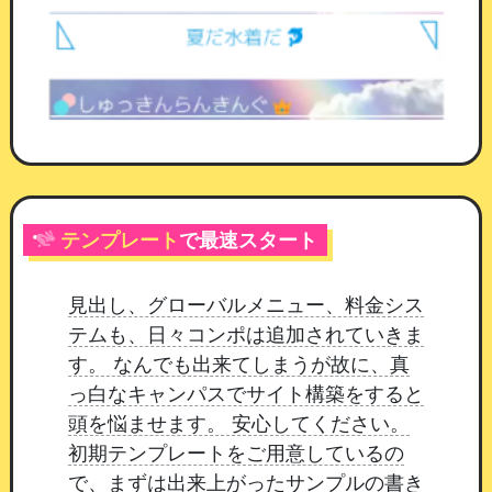
受付開始・受付終了
：期間を区切れます。空
欄にした側は制限なしになります
公開状態
：「停止する」にしている間はマイ
ページに出ません。中身を作り込んでから公
開できます
交換履歴が残ります
テンプレート
で最速スタート
誰がいつ交換したかを、アイテムごとに確認でき
ます。
チャットに送る種別では、会員が書いた内
見出し、グローバルメニュー、料金シス
容も履歴に残ります。
アイテム名は交換した時点
テムも、日々コンポは追加されていきま
の名前を控えているため、あとから名前を変えて
す。 なんでも出来てしまうが故に、真
も過去の履歴は変わりません。
っ白なキャンパスでサイト構築をすると
頭を悩ませます。 安心してください。
初期テンプレートをご用意しているの
で、まずは出来上がったサンプルの書き