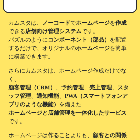
カムスタは、
ノーコード
で
ホームページ
を
作成
できる
店舗向け管理システム
です。
パズルのように
コンポーネント（部品）
を配置
するだけで、オリジナルの
ホームページ
を簡単
に構築できます。
さらにカムスタは、ホームページ作成だけでな
く、
顧客管理（CRM）
、
予約管理
、
売上管理
、
スタ
ッフ管理
、
通知機能
、
PWA（スマートフォンア
プリのような機能）
を備えた
ホームページと店舗管理を一体化したサービス
です。
ホームページは
作ること
よりも、
顧客との関係