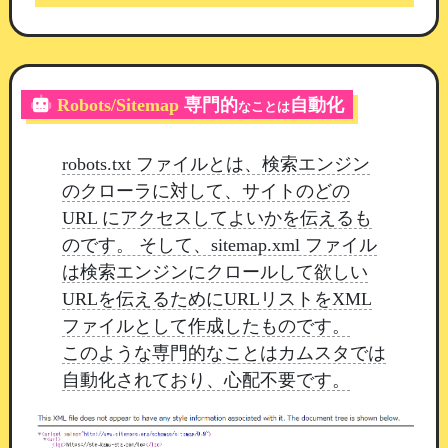
今回の修正により、後から追加された出勤情報は
「○○さんの出勤情報が追加されました」
として
通知されるようになります。
Robots/Sitemap
専門的
自動化
なことは
「本日出勤します」の判定基準
robots.txt ファイルとは、検索エンジン
のクローラに対して、サイトのどの
毎朝の基準時刻（初期設定 7:00）の時点で当日の
URL にアクセスしてよいかを伝えるも
出勤情報に入っているスタッフのみが、
「本日出
のです。 そして、sitemap.xml ファイル
勤します」の通知対象となります。
は検索エンジンにクロールして欲しい
基準時刻より前に登録
：「○○さんが本日出勤
URLを伝えるためにURLリストをXML
します」
ファイルとして作成したものです。
基準時刻より後に追加
：「○○さんの出勤情報
このような専門的なことはカムスタでは
が追加されました」
自動化されており、心配不要です。
同じ出勤情報について、2通の通知が届くことは