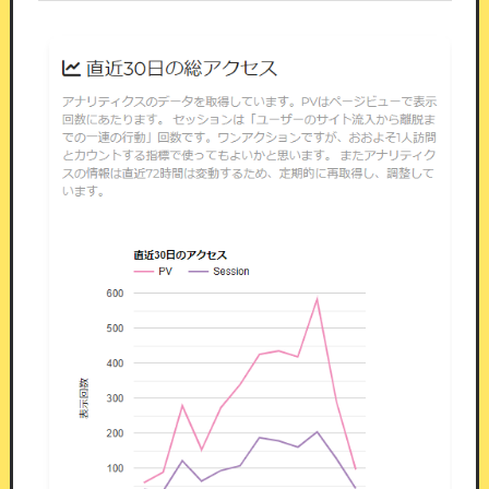
景品設定。等級・重み・残り本数を組み合わせて調整し
ます
演出は7種類から選べます
ガチャ／おみくじ／野球（バッティング）／サッ
カーPK／競馬／競艇／競輪の7種類です。
当落は
サーバー側で先に確定してから演出を再生してい
るため、
会員が途中でスキップしても、画面を閉
じても結果は変わりません。
お店の雰囲気に合う
ものをお選びください。