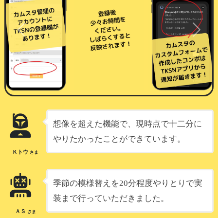
Previous
Next
想像を超えた機能で、現時点で十二分に
やりたかったことができています。
口コミはご本人様であれば、24時間は編集可能
Ｋトウ
さま
投稿後、
24時間以内であれば投稿者本人のみ編集
可能
です。
誤字脱字や、あわてて投稿してしまっ
季節の模様替えを20分程度やりとりで実
た場合でも
修正できる安心設計となっておりま
装まで行っていただきました。
す。
ＡＳ
さま