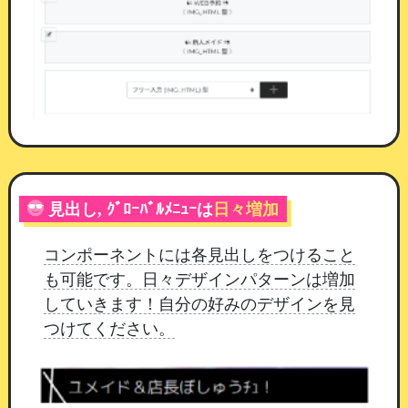
アイテム設定。種別を選ぶと、必要な入力欄だけが表示
されます
見出し, ｸﾞﾛｰﾊﾞﾙﾒﾆｭｰは
日々増加
配りすぎを防ぐ設定
コンポーネントには各見出しをつけること
交換できる回数
：「1人1回だけ」にすると、
も可能です。日々デザインパターンは増加
一度交換した会員には「受付済みです」と表
していきます！自分の好みのデザインを見
示されます
つけてください。
数量制限（先着）
：用意した数を入れておく
と、交換されるたびに1つ減ります。0になる
と「品切れです」と表示され、それ以上は交
換できません