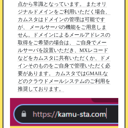
まいります。
引き続きカムスタをよろしくお願い
点から常識となっています。 またオリ
いたします。
ジナルドメインをご利用いただく場合、
カムスタはドメインの管理は可能です
が、 メールサーバの機能をご用意しま
出勤プッシュ通知の文言修正と通知設定の
せん。ドメインによるメールアドレスの
更新
追加
取得をご希望の場合は、 ご自身でメー
ルサーバを設置いただき、MXレコード
26/07/29 13:20
などをカムスタに共有いただくか、ドメ
平素よりカムスタをご利用いただき、誠にありが
インそのものをご自身で管理いただく必
とうございます。
このたび、マイページの出勤プ
要があります。 カムスタではGMAILな
ッシュ通知について、
通知文言の修正と設定項目
どのクラウドメールシステムのご利用を
の追加を行いましたのでご案内いたします。
推奨しております。
通知文言の出し分けを修正
これまで、受付終了後などに後から追加された当
日の出勤情報に対しても
「○○さんが本日出勤し
ます」と通知される場合がございました。