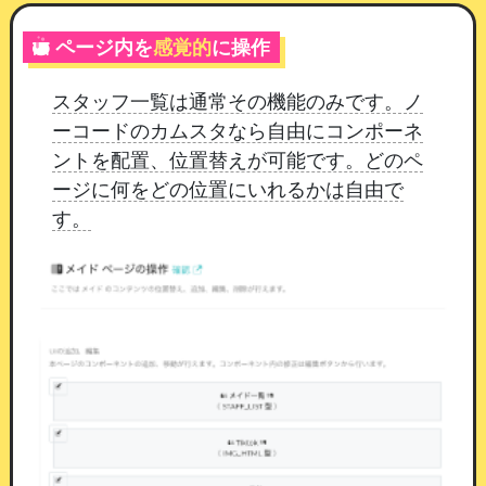
す
ページ内を
感覚的
に操作
入力してチャットに送る
：会員が入力した内
容が、そのまま店舗チャットに届きます。イ
スタッフ一覧は通常その機能のみです。ノ
ベント参加の希望日時や、伝えておきたいこ
ーコードのカムスタなら自由にコンポーネ
とを書いてもらう使い方に向いています
ントを配置、位置替えが可能です。どのペ
「入力してチャットに送る」では、入力欄の見出
ージに何をどの位置にいれるかは自由で
しと記入例も設定できます。
何を書けばよいか会
す。
員に伝わるよう、「参加希望の日時をご記入くだ
さい」のように具体的に書いておくのがおすすめ
です。