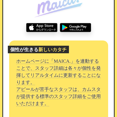
7色の動くマーカーが使えます。
活用シーン
用途に合わせて、さまざまな形でご活用いただけ
個性が生きる
新しいカタチ
ます。
ホームページに「MAICA.」を連動する
SEOブログ・自社メディア
：検索流入を狙っ
ことで、スタッフ詳細は各々が個性を発
たコンテンツ運用
揮してリアルタイムに更新することにな
キュレーション
：情報をまとめた読み物ペー
ります。
ジの作成
アピールが苦手なスタッフは、カムスタ
スタッフブログ
：スタッフごとのブログ型ペ
が提供する標準のスタッフ詳細をご使用
ージとして活用
いただけます。
お役立ち情報の発信
：来店前のお客様への情
報提供