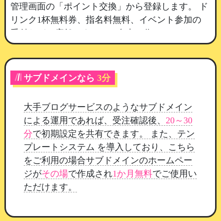
管理画面の「ポイント交換」から登録します。
ド
リンク1杯無料券、指名料無料、イベント参加の
受付など、店舗さまごとに自由に作っていただけ
ます。
1
：「交換アイテム追加」を開きます
サブドメインなら
3分
2
：アイテム名を入れます。会員のマイペー
ジと、ポイント履歴の摘要に表示されます
大手ブログサービスのようなサブドメイン
3
：種別を選びます（次の項目でご説明しま
による運用であれば、受注確認後、
20～30
す）
分
で初期設定を共有できます。 また、テン
4
：交換に必要なポイントを入れます
プレートシステム を導入しており、こちら
5
：説明文に、引き換え方法や注意書きを書
をご利用の場合サブドメインのホームペー
いておきます
ジが
その場
で作成され
1か月無料
でご使用い
6
：「公開する」にして保存します
ただけます。