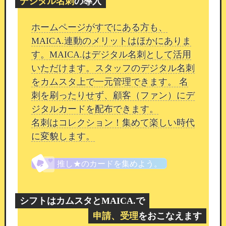
デジタル名刺
の導入
機能
会員制口コミ管理の運用マニュアル
26/02/17 19:30
ホームページがすでにある方も、
MAICA.連動のメリットはほかにありま
平素よりカムスタをご利用いただき、誠にありが
す。MAICA.はデジタル名刺として活用
とうございます。
今回は「会員制口コミ機能」に
いただけます。スタッフのデジタル名刺
ついてご案内いたします。
をカムスタ上で一元管理できます。 名
会員限定の口コミ機能
刺を刷ったりせず、顧客（ファン）にデ
ジタルカードを配布できます。
会員制口コミは、ログインしている会員様のみが
名刺はコレクション！集めて楽しい時代
訪問できるスタッフ詳細画面に設置されていま
に変貌します。
す。
推し★のカードを集めよう。
シフトはカムスタとMAICA.で
申請、受理
をおこなえます