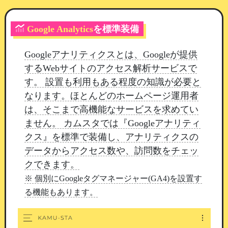
す
Google Analytics
を標準装備
抽選の決め方は2種類
Googleアナリティクスとは、Googleが提供
確率式
：景品ごとの「重み」で決めます。何
するWebサイトのアクセス解析サービスで
人が当たっても構わない場合に向いています
す。 設置も利用もある程度の知識が必要と
在庫式
：縁日のくじ引きと同じで、「残り本
なります。ほとんどのホームページ運用者
数」がそのまま当たりやすさになります。全
は、そこまで高機能なサービスを求めてい
部なくなるとはずれだけになります
ません。 カムスタでは『Googleアナリティ
クス』を標準で装備し、アナリティクスの
在庫管理を外した景品は本数が減らないため、参
データからアクセス数や、訪問数をチェッ
加賞のように何人でも当たる枠として使えます。
クできます。
※ 個別にGoogleタグマネージャー(GA4)を設置す
る機能もあります。