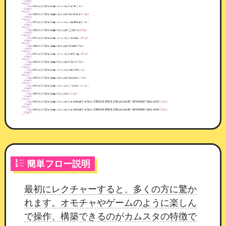
ございません。
通知設定の追加
ページ編集内のマイページコンポーネントの設定
に、
「本日の出勤をお知らせする」の ON / OFF
と、通知時刻の設定を追加いたしました。
通知する / 通知しない
：初期設定は「通知す
る」
通知時刻
：6:00 〜 20:00 より選択（初期設定
7:00）
簡単フロー説明
これまでどおりの通知で問題ない場合、設定の変
更は不要です。
深夜営業などで朝7時の通知が早
最初にレクチャーすると、多くの方に驚か
いと感じられる場合は、通知時刻をご調整くださ
れます。オモチャやゲームのように楽しん
い。
で操作、構築できるのがカムスタの特徴で