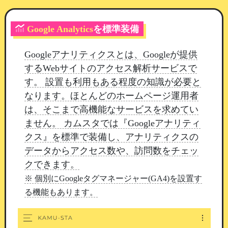
す
Google Analytics
を標準装備
抽選の決め方は2種類
Googleアナリティクスとは、Googleが提供
確率式
：景品ごとの「重み」で決めます。何
するWebサイトのアクセス解析サービスで
人が当たっても構わない場合に向いています
す。 設置も利用もある程度の知識が必要と
在庫式
：縁日のくじ引きと同じで、「残り本
なります。ほとんどのホームページ運用者
数」がそのまま当たりやすさになります。全
は、そこまで高機能なサービスを求めてい
部なくなるとはずれだけになります
ません。 カムスタでは『Googleアナリティ
クス』を標準で装備し、アナリティクスの
在庫管理を外した景品は本数が減らないため、参
データからアクセス数や、訪問数をチェッ
加賞のように何人でも当たる枠として使えます。
クできます。
※ 個別にGoogleタグマネージャー(GA4)を設置す
る機能もあります。