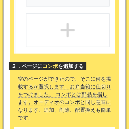
続できない障害
26/03/30 11:47
【障害のお知らせ】
2026年3月30日（月）11時00分頃～11時35分頃
（約35分間）、外部からの大量アクセス（ボッ
ト）によりサーバーが高負荷状態となり、サイト
に接続できない障害が発生しました。
現在は復旧
しております。ご不便をおかけし大変申し訳ござ
２．ページに
コンポ
を追加する
いました。
空のページができたので、そこに何を掲
今後も、安全で運用しやすい機能改善を
継続して
載するか選択します。お弁当箱に仕切り
まいります。
引き続きカムスタをよろしくお願い
をつけました。 コンポとは部品を指し
いたします。
ます。オーディオのコンポと同じ意味に
なります。追加、削除、配置換えも簡単
です。
待望のシンプルWPコンポーネントの追加
機能