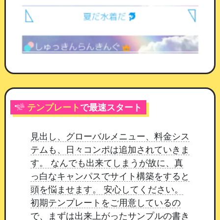
受付開始・受付終了
：期間を区切れます。空
欄にした側は制限なしになります
公開状態
：「停止する」にしている間はマイ
ページに出ません。中身を作り込んでから公
開できます
交換履歴が残ります
テンプレート
で最速スタート
誰がいつ交換したかを、アイテムごとに確認でき
ます。
チャットに送る種別では、会員が書いた内
見出し、グローバルメニュー、料金シス
容も履歴に残ります。
アイテム名は交換した時点
テムも、日々コンポは追加されていきま
の名前を控えているため、あとから名前を変えて
す。 なんでも出来てしまうが故に、真
も過去の履歴は変わりません。
っ白なキャンパスでサイト構築をすると
頭を悩ませます。 安心してください。
初期テンプレートをご用意しているの
で、まずは出来上がったサンプルの書き