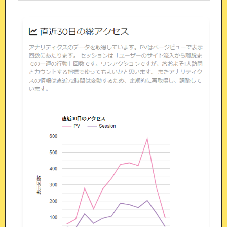
景品設定。等級・重み・残り本数を組み合わせて調整し
ます
演出は7種類から選べます
ガチャ／おみくじ／野球（バッティング）／サッ
カーPK／競馬／競艇／競輪の7種類です。
当落は
サーバー側で先に確定してから演出を再生してい
るため、
会員が途中でスキップしても、画面を閉
じても結果は変わりません。
お店の雰囲気に合う
ものをお選びください。