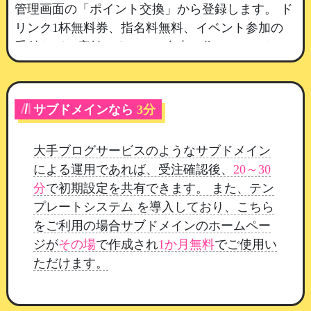
管理画面の「ポイント交換」から登録します。
ド
リンク1杯無料券、指名料無料、イベント参加の
受付など、店舗さまごとに自由に作っていただけ
ます。
1
：「交換アイテム追加」を開きます
サブドメインなら
3分
2
：アイテム名を入れます。会員のマイペー
ジと、ポイント履歴の摘要に表示されます
大手ブログサービスのようなサブドメイン
3
：種別を選びます（次の項目でご説明しま
による運用であれば、受注確認後、
20～30
す）
分
で初期設定を共有できます。 また、テン
4
：交換に必要なポイントを入れます
プレートシステム を導入しており、こちら
5
：説明文に、引き換え方法や注意書きを書
をご利用の場合サブドメインのホームペー
いておきます
ジが
その場
で作成され
1か月無料
でご使用い
6
：「公開する」にして保存します
ただけます。