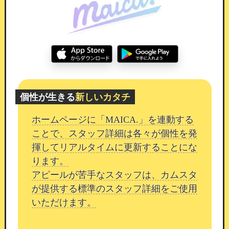
7色の動くマーカーが使えます。
活用シーン
用途に合わせて、さまざまな形でご活用いただけ
個性が生きる
新しいカタチ
ます。
ホームページに「MAICA.」を連動する
SEOブログ・自社メディア
：検索流入を狙っ
ことで、スタッフ詳細は各々が個性を発
たコンテンツ運用
揮してリアルタイムに更新することにな
キュレーション
：情報をまとめた読み物ペー
ります。
ジの作成
アピールが苦手なスタッフは、カムスタ
スタッフブログ
：スタッフごとのブログ型ペ
が提供する標準のスタッフ詳細をご使用
ージとして活用
いただけます。
お役立ち情報の発信
：来店前のお客様への情
報提供