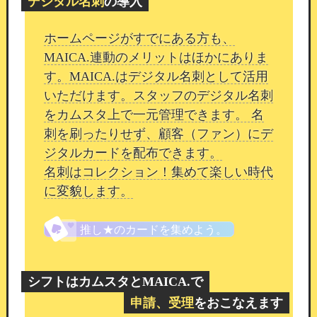
デジタル名刺
の導入
機能
会員制口コミ管理の運用マニュアル
26/02/17 19:30
ホームページがすでにある方も、
MAICA.連動のメリットはほかにありま
平素よりカムスタをご利用いただき、誠にありが
す。MAICA.はデジタル名刺として活用
とうございます。
今回は「会員制口コミ機能」に
いただけます。スタッフのデジタル名刺
ついてご案内いたします。
をカムスタ上で一元管理できます。 名
会員限定の口コミ機能
刺を刷ったりせず、顧客（ファン）にデ
ジタルカードを配布できます。
会員制口コミは、ログインしている会員様のみが
名刺はコレクション！集めて楽しい時代
訪問できるスタッフ詳細画面に設置されていま
に変貌します。
す。
推し★のカードを集めよう。
シフトはカムスタとMAICA.で
申請、受理
をおこなえます