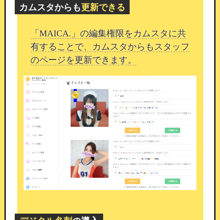
カムスタからも
更新できる
本機能の目的
「MAICA.」の編集権限をカムスタに共
有することで、カムスタからもスタッフ
カムスタのコンポーネントと組み合わせること
のページを更新できます。
で、
ホームページの集客力をさらに高める運用が
可能となります。
記事コンテンツを通じて検索からの新規流入を増
やしながら、
顧客管理・通知・クーポンなどの既
存機能と連携した
一体的な店舗運営をご実現いた
だけます。
今後も、安全で運用しやすい機能改善を
継続して
まいります。
引き続きカムスタをよろしくお願い
いたします。