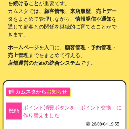
を続けること
が重要です。
カムスタでは、
顧客情報
、
来店履歴
、
売上デー
タ
をまとめて管理しながら、
情報発信
や
通知
を
通じて顧客との関係を継続的に育てることがで
きます。
ホームページ
を入口に、
顧客管理
・
予約管理
・
売上管理
までをまとめて行える、
店舗運営のための統合システム
です。
カムスタから
お知らせ
ポイント消費ボタンを「ポイント交換」に
機能
作り替えました
26/08/04 19:55