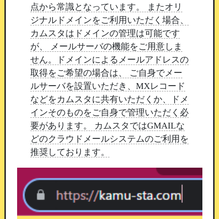
まいります。
引き続きカムスタをよろしくお願い
点から常識となっています。 またオリ
いたします。
ジナルドメインをご利用いただく場合、
カムスタはドメインの管理は可能です
が、 メールサーバの機能をご用意しま
出勤プッシュ通知の文言修正と通知設定の
せん。ドメインによるメールアドレスの
更新
追加
取得をご希望の場合は、 ご自身でメー
ルサーバを設置いただき、MXレコード
26/07/29 13:20
などをカムスタに共有いただくか、ドメ
平素よりカムスタをご利用いただき、誠にありが
インそのものをご自身で管理いただく必
とうございます。
このたび、マイページの出勤プ
要があります。 カムスタではGMAILな
ッシュ通知について、
通知文言の修正と設定項目
どのクラウドメールシステムのご利用を
の追加を行いましたのでご案内いたします。
推奨しております。
通知文言の出し分けを修正
これまで、受付終了後などに後から追加された当
日の出勤情報に対しても
「○○さんが本日出勤し
ます」と通知される場合がございました。