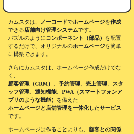
カムスタは、
ノーコード
で
ホームページ
を
作成
できる
店舗向け管理システム
です。
パズルのように
コンポーネント（部品）
を配置
するだけで、オリジナルの
ホームページ
を簡単
に構築できます。
さらにカムスタは、ホームページ作成だけでな
く、
顧客管理（CRM）
、
予約管理
、
売上管理
、
スタ
ッフ管理
、
通知機能
、
PWA（スマートフォンア
プリのような機能）
を備えた
ホームページと店舗管理を一体化したサービス
です。
ホームページは
作ること
よりも、
顧客との関係