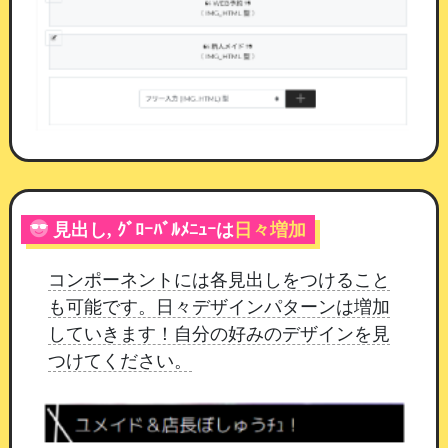
アイテム設定。種別を選ぶと、必要な入力欄だけが表示
されます
見出し, ｸﾞﾛｰﾊﾞﾙﾒﾆｭｰは
日々増加
配りすぎを防ぐ設定
コンポーネントには各見出しをつけること
交換できる回数
：「1人1回だけ」にすると、
も可能です。日々デザインパターンは増加
一度交換した会員には「受付済みです」と表
していきます！自分の好みのデザインを見
示されます
つけてください。
数量制限（先着）
：用意した数を入れておく
と、交換されるたびに1つ減ります。0になる
と「品切れです」と表示され、それ以上は交
換できません