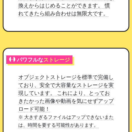
換えからはじめることができます。 慣
れてきたら組み合わせは無限大です。
パワフルな
ストレージ
会員のマイページ。登録したアイテムが必要ポイントと
ともに並びます
オブジェクトストレージを標準で完備し
マイページへの表示について
ており、安全で大容量なストレージを実
現しています。 これにより、とってお
マイページに出すかどうかは、ページ編集のマイ
きたかった画像や動画を気にせずアップ
ページコンポにある
「ポイント消費（交換アイテ
ロード可能！
ム）」から設定します。
すでに公開中のホームペ
※ 大きすぎるファイルはアップできないまた
ージで、まだ一度もマイページの並び順を保存し
は、時間を要する可能性があります。
ていない場合は、
設定を一度開いて保存
してくだ