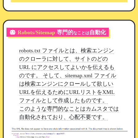
今回の修正により、後から追加された出勤情報は
「○○さんの出勤情報が追加されました」
として
通知されるようになります。
Robots/Sitemap
専門的
自動化
なことは
「本日出勤します」の判定基準
robots.txt ファイルとは、検索エンジン
のクローラに対して、サイトのどの
毎朝の基準時刻（初期設定 7:00）の時点で当日の
URL にアクセスしてよいかを伝えるも
出勤情報に入っているスタッフのみが、
「本日出
のです。 そして、sitemap.xml ファイル
勤します」の通知対象となります。
は検索エンジンにクロールして欲しい
基準時刻より前に登録
：「○○さんが本日出勤
URLを伝えるためにURLリストをXML
します」
ファイルとして作成したものです。
基準時刻より後に追加
：「○○さんの出勤情報
このような専門的なことはカムスタでは
が追加されました」
自動化されており、心配不要です。
同じ出勤情報について、2通の通知が届くことは