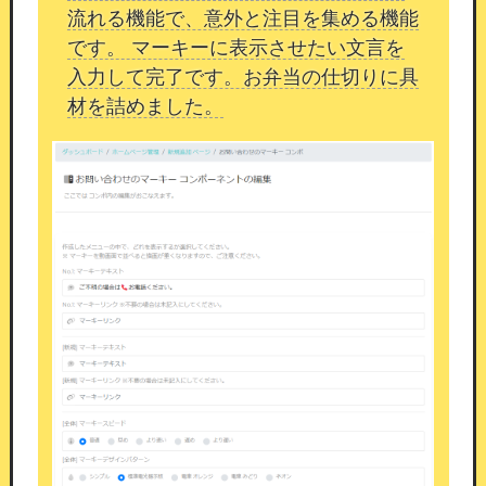
流れる機能で、意外と注目を集める機能
シンプルWPを使ったブログ運営
です。 マーキーに表示させたい文言を
入力して完了です。お弁当の仕切りに具
シンプルWPコンポーネントとは
材を詰めました。
WordPressのように、記事の作成・管理・公開が
できるコンポーネントです。
ブログ、自社メディ
ア、SEO記事、スタッフのブログ型ページ運用な
ど、
さまざまな用途でご活用いただけます。
WordPressとの違い
WordPressは多機能である一方、使いこなすまで
に学習コストがかかります。
本コンポーネントは
「シンプル」の名のとおり、
SEO運用に必要な機
能のみを厳選して実装
しています。
余分な設定や管理の手間を省きながら、
記事コン