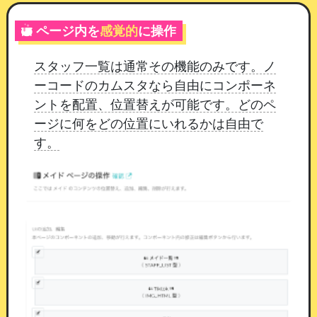
す
ページ内を
感覚的
に操作
入力してチャットに送る
：会員が入力した内
容が、そのまま店舗チャットに届きます。イ
スタッフ一覧は通常その機能のみです。ノ
ベント参加の希望日時や、伝えておきたいこ
ーコードのカムスタなら自由にコンポーネ
とを書いてもらう使い方に向いています
ントを配置、位置替えが可能です。どのペ
「入力してチャットに送る」では、入力欄の見出
ージに何をどの位置にいれるかは自由で
しと記入例も設定できます。
何を書けばよいか会
す。
員に伝わるよう、「参加希望の日時をご記入くだ
さい」のように具体的に書いておくのがおすすめ
です。