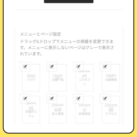
マイページに並ぶポイント消費ボタン
抽選イベント
ポイントを消費して抽選を引ける機能です。
景品
は何段階でも組めます。等級・景品名・当選時の
本文をそれぞれ設定でき、
景品名を伏せて等級だ
けを見せる運用もできます。
1回あたりの消費ポイント
：1回引くのに必要
なポイント
1日の上限回数
：会員ひとりが1日に引ける回
数
期間中の上限回数
：会員ひとりが期間を通し
て引ける回数
受付期間
：開始・終了の日時。空欄にすれば
その側は制限なし
公開状態
：景品を組み終えてから公開できま