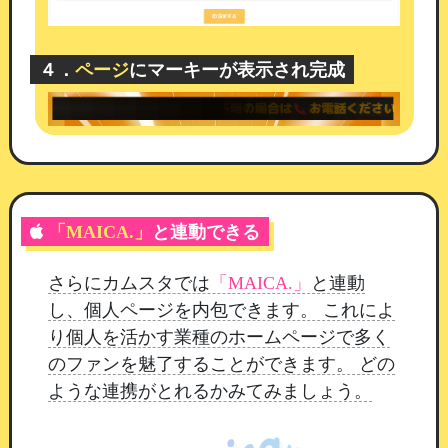
テンツによる集客・情報発信をすぐに始めること
ができます。
４．
ページ
にマーキーが表示され完成
ライターに嬉しい標準機能
記事作成でニーズの高い
ゼブラインマーカー
を標
準装備しています。
テキストに視覚的なアクセン
トをつけることができ、
読みやすく伝わりやすい
記事作りをサポートします。
「MAICA.」
と連動できる
さらにカムスタでは
「MAICA.」
と連動
し、個人ページを内包できます。 これによ
り個人を活かす業種のホームページで多く
のファンを魅了することができます。 どの
ような連携がとれるかみてみましょう。