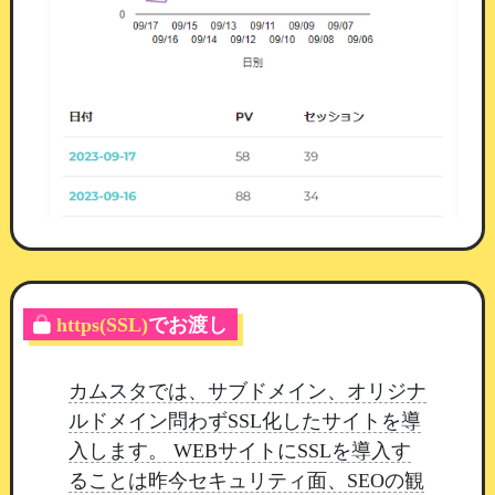
当選履歴が残ります
誰がいつ何に当たったかを管理画面で確認できま
す。
等級と景品名は当選した時点の内容を控えて
いるため、
あとから景品を入れ替えても、過去に
当たった会員の記録は変わりません。
ご利用前にお願いしたいこと
すでに公開中のホームページでは、マイページの
設定を
一度開いて保存
してください。
保存されて
https(SSL)
でお渡し
いる並び順に新しいブロックが含まれていないた
め、
保存していただくまで表示されません。
ペ
カムスタでは、サブドメイン、オリジナ
ージ編集のマイページから、表示・非表示と並び
ルドメイン問わずSSL化したサイトを導
順を設定できます。
入します。 WEBサイトにSSLを導入す
今後も、安全で運用しやすい機能改善を
継続して
ることは昨今セキュリティ面、SEOの観