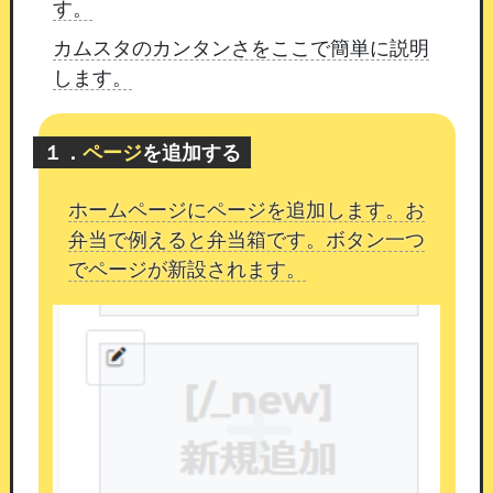
す。
本改修の目的
カムスタのカンタンさをここで簡単に説明
通知の文言と実際の出勤状況を一致させること
します。
で、
会員様が受け取る情報の正確性を高めること
を目的としています。
１．
ページ
を追加する
また、店舗様の営業時間に合わせて通知時刻を調
整できるようにすることで、
会員様にとって適切
ホームページにページを追加します。お
なタイミングでの情報提供が可能となります。
弁当で例えると弁当箱です。ボタン一つ
でページが新設されます。
今後も、安全で運用しやすい機能改善を
継続して
まいります。
引き続きカムスタをよろしくお願い
いたします。
外部からの大量アクセス（ボット）により
障害
サーバーが高負荷状態となり、サイトに接