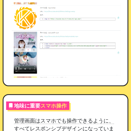
さい。保存されるまで表示されません。
今後も、安全で運用しやすい機能改善を
継続して
まいります。
引き続きカムスタをよろしくお願い
いたします。
マイページに「ポイント消費ボタン」と
機能
「抽選イベント」を追加しました
26/08/04 12:00
平素よりカムスタをご利用いただき、誠にありが
とうございます。
マイページに「ポイント消費ボ
タン」と「抽選イベント」を追加しました。
貯ま
地味に重要
スマホ操作
ったポイントの使い道を、店舗さまごとに作って
いただけるようになります。
管理画面はスマホでも操作できるように、
すべてレスポンシブデザインになっていま