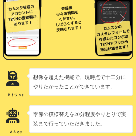
Previous
Next
想像を超えた機能で、現時点で十二分に
やりたかったことができています。
口コミはご本人様であれば、24時間は編集可能
Ｋトウ
さま
投稿後、
24時間以内であれば投稿者本人のみ編集
可能
です。
誤字脱字や、あわてて投稿してしまっ
季節の模様替えを20分程度やりとりで実
た場合でも
修正できる安心設計となっておりま
装まで行っていただきました。
す。
ＡＳ
さま